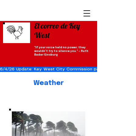
El correo de Key
West
"If your voice held no power, they
wouldn't try to silence you." — Ruth
Bader Ginsburg
6/4/26 Update: Key West City Commission passes the Cuba Res
Weather