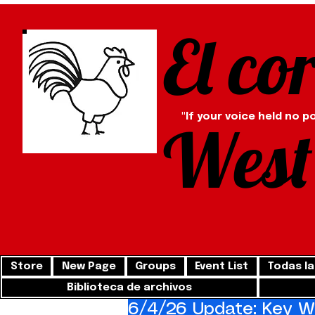
El co
"If your voice held no p
West
Store
New Page
Groups
Event List
Todas la
Biblioteca de archivos
6/4/26 Update: Key We