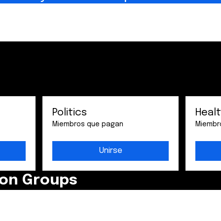
ciente
upos
Grupos sugeridos
Politics
Healt
Miembros que pagan
Miembr
Unirse
ion Groups