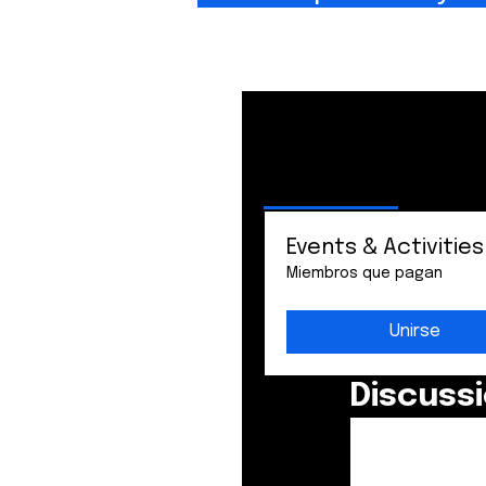
Grupos
Organizar por:
Actividad re
Todos (3)
Mis gr
Events & Activities
Miembros que pagan
Unirse
Discuss