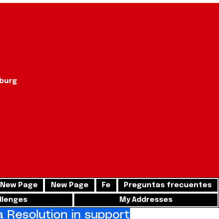
sburg
New Page
New Page
Fe
Preguntas frecuentes
llenges
My Addresses
Resolution in support of freedom for