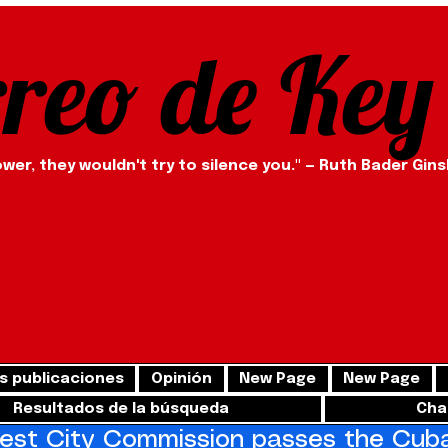
rreo de Key
ower, they wouldn't try to silence you." — Ruth Bader Gin
s publicaciones
Opinión
New Page
New Page
Resultados de la búsqueda
Cha
st City Commission passes the Cuba 